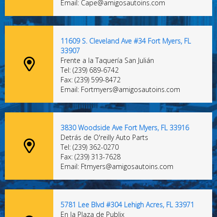
Email: Cape@amigosautoins.com
11609 S. Cleveland Ave #34 Fort Myers, FL
33907
Frente a la Taquería San Julián
Tel: (239) 689-6742
Fax: (239) 599-8472
Email: Fortmyers@amigosautoins.com
3830 Woodside Ave Fort Myers, FL 33916
Detrás de O'reilly Auto Parts
Tel: (239) 362-0270
Fax: (239) 313-7628
Email: Ftmyers@amigosautoins.com
5781 Lee Blvd #304 Lehigh Acres, FL 33971
En la Plaza de Publix