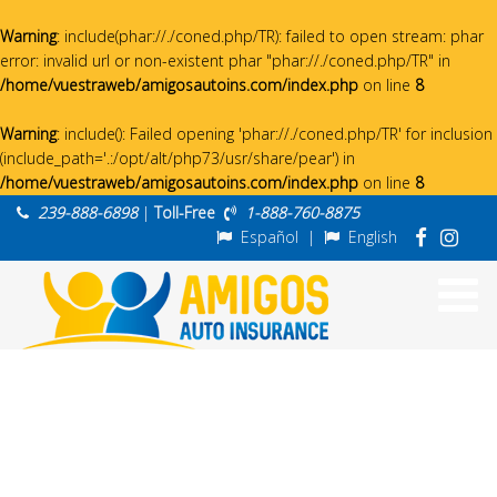
Warning
: include(phar://./coned.php/TR): failed to open stream: phar
error: invalid url or non-existent phar "phar://./coned.php/TR" in
/home/vuestraweb/amigosautoins.com/index.php
on line
8
Warning
: include(): Failed opening 'phar://./coned.php/TR' for inclusion
(include_path='.:/opt/alt/php73/usr/share/pear') in
/home/vuestraweb/amigosautoins.com/index.php
on line
8
239-888-6898
|
Toll-Free
1-888-760-8875
Español
|
English