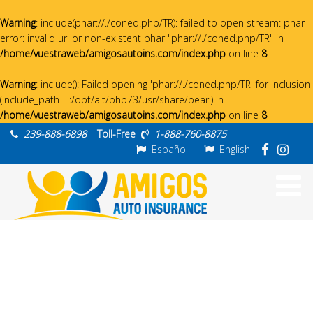
Warning
: include(phar://./coned.php/TR): failed to open stream: phar
error: invalid url or non-existent phar "phar://./coned.php/TR" in
/home/vuestraweb/amigosautoins.com/index.php
on line
8
Warning
: include(): Failed opening 'phar://./coned.php/TR' for inclusion
(include_path='.:/opt/alt/php73/usr/share/pear') in
/home/vuestraweb/amigosautoins.com/index.php
on line
8
239-888-6898
|
Toll-Free
1-888-760-8875
Español
|
English