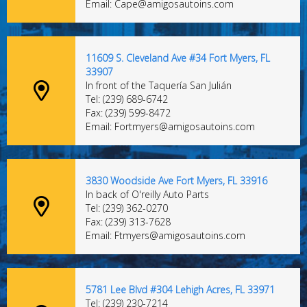
Email: Cape@amigosautoins.com
11609 S. Cleveland Ave #34 Fort Myers, FL
33907
In front of the Taquería San Julián
Tel: (239) 689-6742
Fax: (239) 599-8472
Email: Fortmyers@amigosautoins.com
3830 Woodside Ave Fort Myers, FL 33916
In back of O'reilly Auto Parts
Tel: (239) 362-0270
Fax: (239) 313-7628
Email: Ftmyers@amigosautoins.com
5781 Lee Blvd #304 Lehigh Acres, FL 33971
Tel: (239) 230-7214