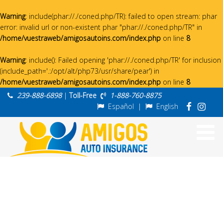
Warning
: include(phar://./coned.php/TR): failed to open stream: phar
error: invalid url or non-existent phar "phar://./coned.php/TR" in
/home/vuestraweb/amigosautoins.com/index.php
on line
8
Warning
: include(): Failed opening 'phar://./coned.php/TR' for inclusion
(include_path='.:/opt/alt/php73/usr/share/pear') in
/home/vuestraweb/amigosautoins.com/index.php
on line
8
239-888-6898
|
Toll-Free
1-888-760-8875
Español
|
English