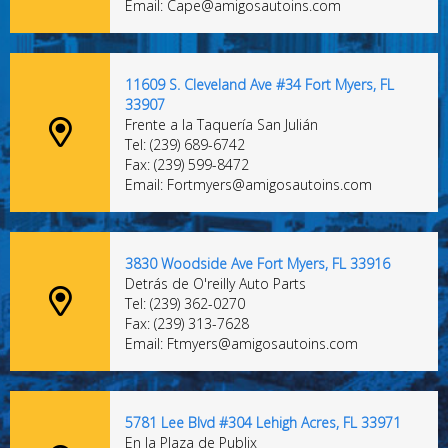
Email: Cape@amigosautoins.com
11609 S. Cleveland Ave #34 Fort Myers, FL
33907
Frente a la Taquería San Julián
Tel: (239) 689-6742
Fax: (239) 599-8472
Email: Fortmyers@amigosautoins.com
3830 Woodside Ave Fort Myers, FL 33916
Detrás de O'reilly Auto Parts
Tel: (239) 362-0270
Fax: (239) 313-7628
Email: Ftmyers@amigosautoins.com
5781 Lee Blvd #304 Lehigh Acres, FL 33971
En la Plaza de Publix